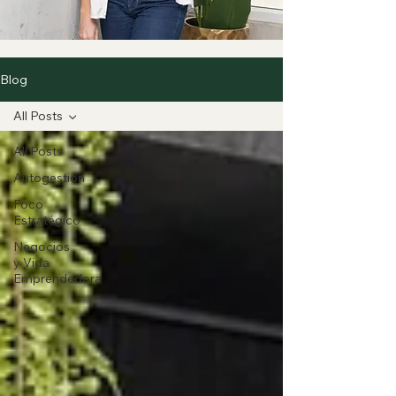
Blog
All Posts
All Posts
Autogestión
Foco
Estratégico
Negocios
y Vida
Emprendedora