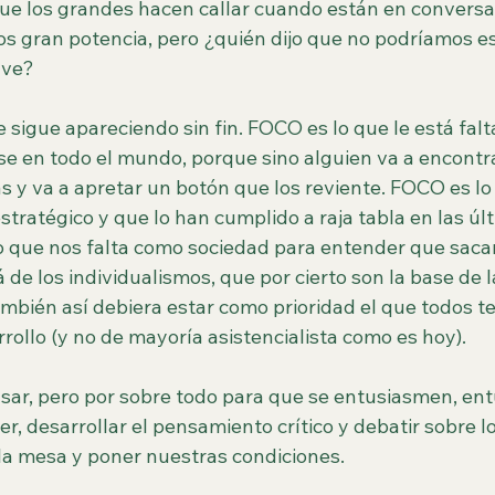
que los grandes hacen callar cuando están en conversa
s gran potencia, pero ¿quién dijo que no podríamos es
ave?
sigue apareciendo sin fin. FOCO es lo que le está fal
se en todo el mundo, porque sino alguien va a encontra
 y va a apretar un botón que los reviente. FOCO es lo 
stratégico y que lo han cumplido a raja tabla en las últ
 que nos falta como sociedad para entender que sacar
 de los individualismos, que por cierto son la base de l
mbién así debiera estar como prioridad el que todos t
ollo (y no de mayoría asistencialista como es hoy).
nsar, pero por sobre todo para que se entusiasmen, en
eer, desarrollar el pensamiento crítico y debatir sobre l
la mesa y poner nuestras condiciones.