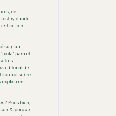
ares, de 
la estoy dando 
crítico con 
ó su plan 
piola" para el 
sotros 
a editorial de 
 control sobre 
 explico en 
es? Pues bien, 
 con Xi porque 