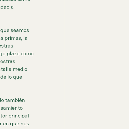
idad a 
s que seamos 
 primas, la 
stras 
rgo plazo como 
estras 
talla medio 
de lo que 
do también 
nsamiento 
or principal 
 en que nos 