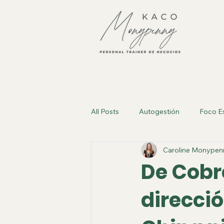
All Posts
Autogestión
Foco E
Caroline Monypen
De Cobr
direcció