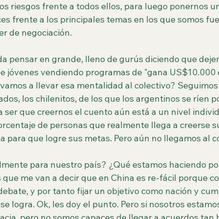
s riesgos frente a todos ellos, para luego ponernos un
ices frente a los principales temas en los que somos fuer
r de negociación.
a pensar en grande, lleno de gurús diciendo que deje
 de jóvenes vendiendo programas de "gana US$10.000 
vamos a llevar esa mentalidad al colectivo? Seguimos 
ados, los chilenitos, de los que los argentinos se ríen p
 ser que creernos el cuento aún está a un nivel individu
porcentaje de personas que realmente llega a creerse s
a para que logre sus metas. Pero aún no llegamos al co
mente para nuestro país? ¿Qué estamos haciendo po
s que me van a decir que en China es re-fácil porque c
 debate, y por tanto fijar un objetivo como nación y cump
se logra. Ok, les doy el punto. Pero si nosotros estamos
cia, pero no somos capaces de llegar a acuerdos tan 