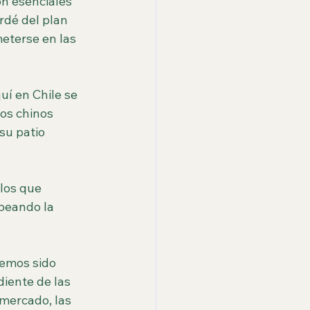
on esenciales 
rdé del plan 
eterse en las 
í en Chile se 
os chinos 
su patio 
los que 
peando la 
emos sido 
iente de las 
 mercado, las 