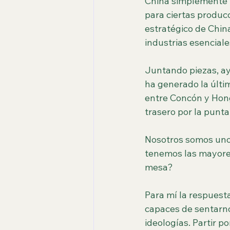
China simplemente re
para ciertas producc
estratégico de Chin
industrias esenciale
Juntando piezas, ay
ha generado la últi
entre Concón y Hong
trasero por la punta
Nosotros somos uno 
tenemos las mayores
mesa? 
Para mí la respuest
capaces de sentarno
ideologías. Partir p