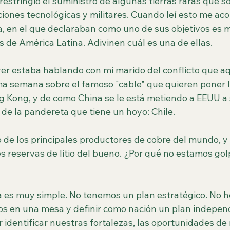
stringió el suministro de algunas tierras raras que s
iones tecnológicas y militares. Cuando leí esto me aco
a, en el que declaraban como uno de sus objetivos es m
s de América Latina. Adivinen cuál es una de ellas.
er estaba hablando con mi marido del conflicto que aqu
ma semana sobre el famoso "cable" que quieren poner l
 Kong, y de como China se le está metiendo a EEUU a 
 de la pandereta que tiene un hoyo: Chile. 
de los principales productores de cobre del mundo, y 
 reservas de litio del bueno. ¿Por qué no estamos gol
a es muy simple. No tenemos un plan estratégico. No h
s en una mesa y definir como nación un plan independ
or identificar nuestras fortalezas, las oportunidades de