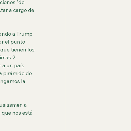
ciones "de 
tar a cargo de 
tando a Trump 
r el punto 
que tienen los 
imas 2 
 a un país 
a pirámide de 
engamos la 
tusiasmen a 
o que nos está 