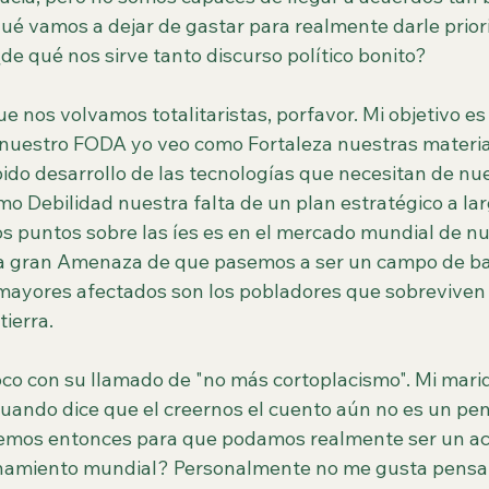
é vamos a dejar de gastar para realmente darle prior
de qué nos sirve tanto discurso político bonito?
e nos volvamos totalitaristas, porfavor. Mi objetivo e
nuestro FODA yo veo como Fortaleza nuestras materias
ido desarrollo de las tecnologías que necesitan de nue
mo Debilidad nuestra falta de un plan estratégico a la
os puntos sobre las íes es en el mercado mundial de nu
la gran Amenaza de que pasemos a ser un campo de ba
mayores afectados son los pobladores que sobreviven 
ierra. 
oco con su llamado de "no más cortoplacismo". Mi mari
 cuando dice que el creernos el cuento aún no es un pe
emos entonces para que podamos realmente ser un act
namiento mundial? Personalmente no me gusta pensar