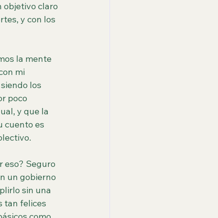
 objetivo claro 
tes, y con los 
mos la mente 
con mi 
siendo los 
or poco 
al, y que la 
u cuento es 
lectivo.
r eso? Seguro 
on un gobierno 
lirlo sin una 
 tan felices 
básicos como 