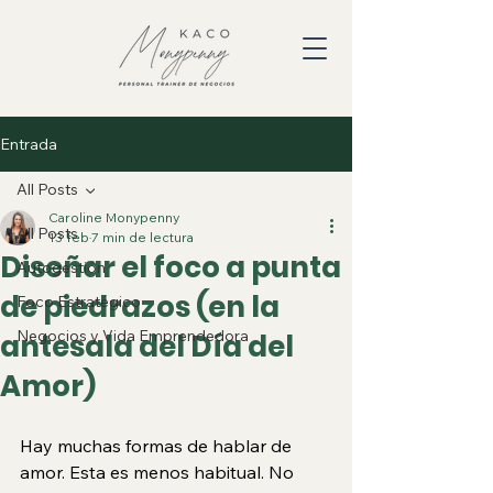
Entrada
All Posts
Caroline Monypenny
All Posts
13 feb
7 min de lectura
Diseñar el foco a punta
Autogestión
de piedrazos (en la
Foco Estratégico
Negocios y Vida Emprendedora
antesala del Día del
Amor)
Hay muchas formas de hablar de 
amor. Esta es menos habitual. No 