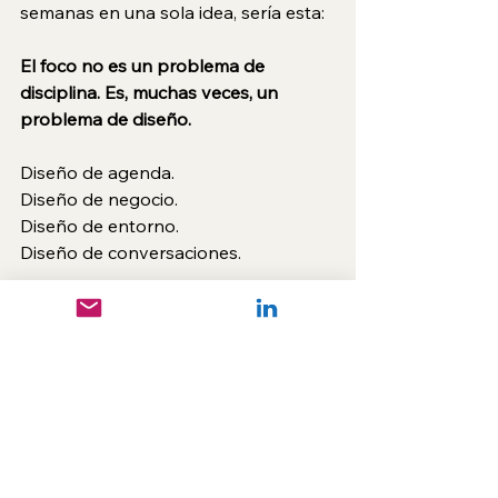
semanas en una sola idea, sería esta:
El foco no es un problema de 
disciplina. Es, muchas veces, un 
problema de diseño.
Diseño de agenda.
Diseño de negocio.
Diseño de entorno.
Diseño de conversaciones.
La autoexigencia sin arquitectura 
puede convertirse en una forma muy 
sofisticada de autosabotaje.
Angela Duckworth, al estudiar la 
constancia en contextos de alto 
desempeño, observó algo 
interesante: la perseverancia rara vez 